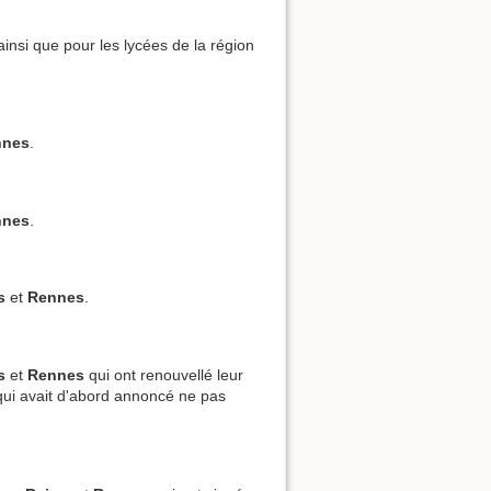
 ainsi que pour les lycées de la région
nnes
.
nnes
.
s
et
Rennes
.
s
et
Rennes
qui ont renouvellé leur
i avait d'abord annoncé ne pas