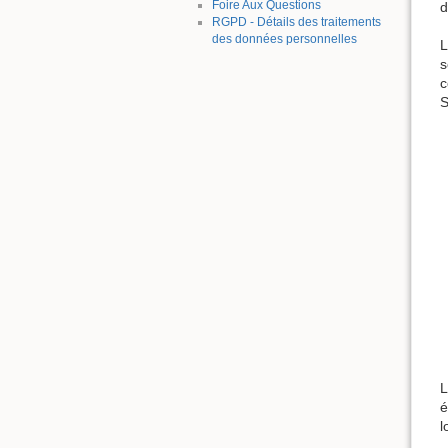
Foire Aux Questions
d
RGPD - Détails des traitements
des données personnelles
s
c
S
L
é
l