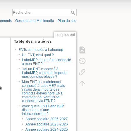
gements
Gestionnaire Multimédia
Plan du site
comptes:ent
Table des matières
ENTs connectés à Labomep
Un ENT, c'est quoi ?
LaboMEP peut-il être connecté
à mon ENT ?
J'ai un ENT connecté à
LaboMEP, comment importer
,
mes comptes élèves ?
Mon ENT est maintenant
connecté à LaboMEP, mais
ir
j'avais déjà importé des
comptes élèves hors ENT,
comment peuvent-ils se
connecter via l'ENT ?
Avec quels ENT LaboMEP
dispose-t-il d'une
interconnexion ?
Année scolaire 2026-2027
Année scolaire 2025-2026
Année scolaire 2024-2025