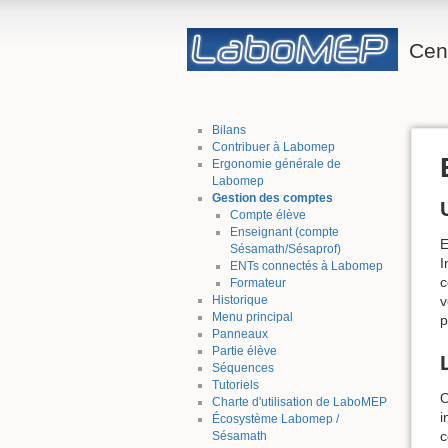
Cent
Bilans
Contribuer à Labomep
Ergonomie générale de
Labomep
Gestion des comptes
Compte élève
Enseignant (compte
E
Sésamath/Sésaprof)
I
ENTs connectés à Labomep
c
Formateur
v
Historique
Menu principal
p
Panneaux
Partie élève
Séquences
Tutoriels
O
Charte d'utilisation de LaboMEP
i
Écosystème Labomep /
c
Sésamath