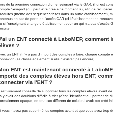
ors de la première connexion d'un enseignant via le GAR, il lui est con
ompte Sésaprof (qui peut être créé à ce moment là), afin de récupérer
roduites (même des séquences faites dans un autre établissement), ma
ontenus en cas de perte de l'accès GAR (si l'établissement ne renouve
u si l'enseignant change d'établissement pour un qui n'a pas d'accès G
nsuite.
J'ai un ENT connecté à LaboMEP, comment 
élèves ?
vec un ENT il n'y a pas d'import des comptes à faire, chaque compte é
onnexion (sa classe également si elle n'existait pas encore).
Mon ENT est maintenant connecté à LaboMEP,
importé des comptes élèves hors ENT, comm
connecter via l'ENT ?
l est vivement conseillé de supprimer tous les comptes élèves avant de l
a y avoir des doublons difficile à trier (c'est l'identifiant qui permet de d
ormalement opaque, en tout cas différent de celui qui avait été créé ini
i vous n'avez pas supprimé les comptes avant et que vous avez trop d