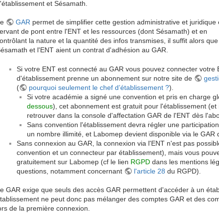
'établissement et Sésamath.
Le
GAR
permet de simplifier cette gestion administrative et juridique
ervant de pont entre l'ENT et les ressources (dont Sésamath) et en
ontrôlant la nature et la quantité des infos transmises, il suffit alors que
ésamath et l'ENT aient un contrat d'adhésion au GAR.
Si votre ENT est connecté au GAR vous pouvez connecter votre EN
d'établissement prenne un abonnement sur notre site de
gest
(
pourquoi seulement le chef d’établissement ?
).
Si votre académie a signé une convention et pris en charge gl
dessous
), cet abonnement est gratuit pour l'établissement (e
retrouver dans la console d'affectation GAR de l'ENT dès l'ab
Sans convention l'établissement devra régler une participatio
un nombre illimité, et Labomep devient disponible via le GAR 
Sans connexion au GAR, la connexion via l'ENT n'est pas possib
convention et un connecteur par établissement), mais vous pouv
gratuitement sur Labomep (cf le lien
RGPD
dans les mentions lég
questions, notamment concernant
l'article 28
du RGPD).
e GAR exige que seuls des accès GAR permettent d'accéder à un étab
tablissement ne peut donc pas mélanger des comptes GAR et des comp
ors de la première connexion.