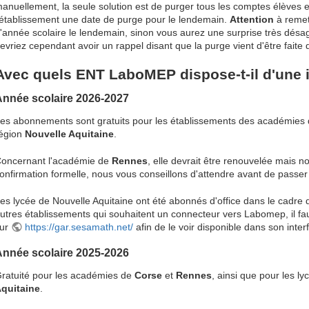
anuellement, la seule solution est de purger tous les comptes élèves 
'établissement une date de purge pour le lendemain.
Attention
à remet
'année scolaire le lendemain, sinon vous aurez une surprise très désa
evriez cependant avoir un rappel disant que la purge vient d'être faite q
Avec quels ENT LaboMEP dispose-t-il d'une 
Année scolaire 2026-2027
es abonnements sont gratuits pour les établissements des académies
égion
Nouvelle Aquitaine
.
oncernant l'académie de
Rennes
, elle devrait être renouvelée mais 
onfirmation formelle, nous vous conseillons d'attendre avant de passe
es lycée de Nouvelle Aquitaine ont été abonnés d'office dans le cadre 
utres établissements qui souhaitent un connecteur vers Labomep, il fa
ur
https://gar.sesamath.net/
afin de le voir disponible dans son inter
Année scolaire 2025-2026
ratuité pour les académies de
Corse
et
Rennes
, ainsi que pour les l
quitaine
.