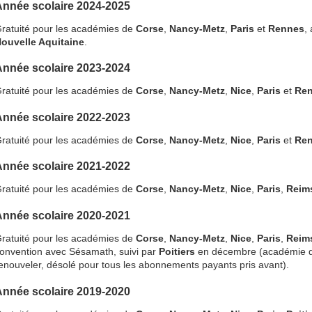
Année scolaire 2024-2025
ratuité pour les académies de
Corse
,
Nancy-Metz
,
Paris
et
Rennes
,
ouvelle Aquitaine
.
Année scolaire 2023-2024
ratuité pour les académies de
Corse
,
Nancy-Metz
,
Nice
,
Paris
et
Re
Année scolaire 2022-2023
ratuité pour les académies de
Corse
,
Nancy-Metz
,
Nice
,
Paris
et
Re
Année scolaire 2021-2022
ratuité pour les académies de
Corse
,
Nancy-Metz
,
Nice
,
Paris
,
Reim
Année scolaire 2020-2021
ratuité pour les académies de
Corse
,
Nancy-Metz
,
Nice
,
Paris
,
Reim
onvention avec Sésamath, suivi par
Poitiers
en décembre (académie qu
enouveler, désolé pour tous les abonnements payants pris avant).
Année scolaire 2019-2020