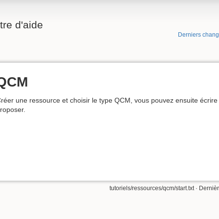
re d'aide
Derniers chan
QCM
réer une ressource et choisir le type QCM, vous pouvez ensuite écrire
roposer.
tutoriels/ressources/qcm/start.txt
· Dernièr