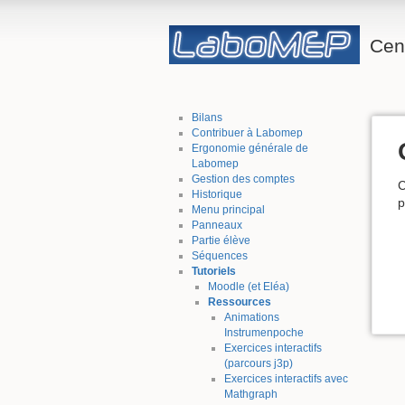
Cent
Bilans
Contribuer à Labomep
Ergonomie générale de
Labomep
Gestion des comptes
C
Historique
p
Menu principal
Panneaux
Partie élève
Séquences
Tutoriels
Moodle (et Eléa)
Ressources
Animations
Instrumenpoche
Exercices interactifs
(parcours j3p)
Exercices interactifs avec
Mathgraph