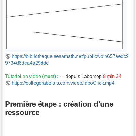
https://bibliotheque.sesamath.net/public/voir/657aedc9
9734d6dea4a29ddc
Tutoriel en vidéo (muet) :
→ depuis Labomep
8 min 34
https://collegerabelais.com/video/laboClick.mp4
Première étape : création d'une
ressource