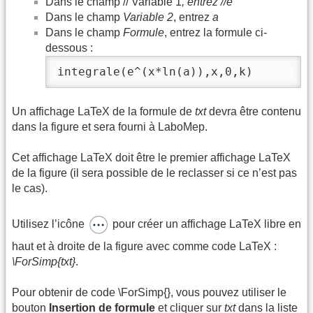
Dans le champ // Variable 1
, entrez //e
Dans le champ
Variable 2
, entrez
a
Dans le champ
Formule
, entrez la formule ci-
dessous :
integrale(e^(x*ln(a)),x,0,k)
Un affichage LaTeX de la formule de
txt
devra être contenu
dans la figure et sera fourni à LaboMep.
Cet affichage LaTeX doit être le premier affichage LaTeX
de la figure (il sera possible de le reclasser si ce n’est pas
le cas).
Utilisez l’icône
pour créer un affichage LaTeX libre en
haut et à droite de la figure avec comme code LaTeX :
\ForSimp{txt}
.
Pour obtenir de code \ForSimp{}, vous pouvez utiliser le
bouton
Insertion de formule
et cliquer sur
txt
dans la liste