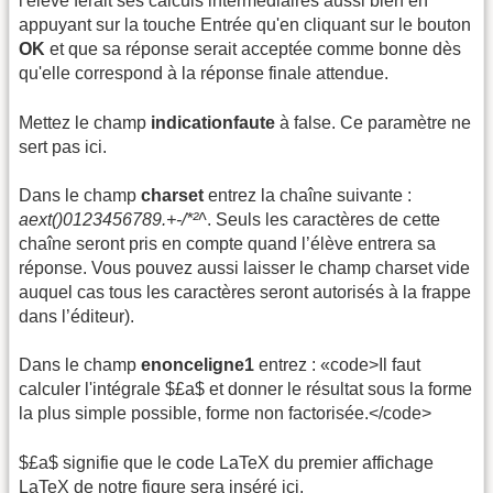
l'élève ferait ses calculs intermédiaires aussi bien en
appuyant sur la touche Entrée qu'en cliquant sur le bouton
OK
et que sa réponse serait acceptée comme bonne dès
qu'elle correspond à la réponse finale attendue.
Mettez le champ
indicationfaute
à false. Ce paramètre ne
sert pas ici.
Dans le champ
charset
entrez la chaîne suivante :
aext()0123456789.+-/*²^
. Seuls les caractères de cette
chaîne seront pris en compte quand l’élève entrera sa
réponse. Vous pouvez aussi laisser le champ charset vide
auquel cas tous les caractères seront autorisés à la frappe
dans l’éditeur).
Dans le champ
enonceligne1
entrez : «code>Il faut
calculer l'intégrale $£a$ et donner le résultat sous la forme
la plus simple possible, forme non factorisée.</code>
$£a$ signifie que le code LaTeX du premier affichage
LaTeX de notre figure sera inséré ici.