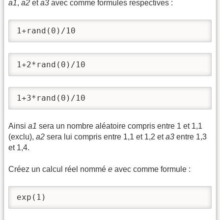
a1
,
a2
et
a3
avec comme formules respectives :
1+rand(0)/10
1+2*rand(0)/10
1+3*rand(0)/10
Ainsi
a1
sera un nombre aléatoire compris entre 1 et 1,1
(exclu),
a2
sera lui compris entre 1,1 et 1,2 et
a3
entre 1,3
et 1,4.
Créez un calcul réel nommé
e
avec comme formule :
exp(1)