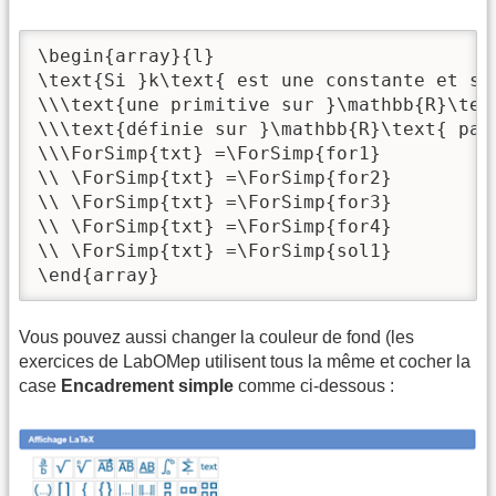
\begin{array}{l}

\text{Si }k\text{ est une constante et si 
\\\text{une primitive sur }\mathbb{R}\text
\\\text{définie sur }\mathbb{R}\text{ par 
\\\ForSimp{txt} =\ForSimp{for1}

\\ \ForSimp{txt} =\ForSimp{for2}

\\ \ForSimp{txt} =\ForSimp{for3}

\\ \ForSimp{txt} =\ForSimp{for4}

\\ \ForSimp{txt} =\ForSimp{sol1}

\end{array}
Vous pouvez aussi changer la couleur de fond (les
exercices de LabOMep utilisent tous la même et cocher la
case
Encadrement simple
comme ci-dessous :