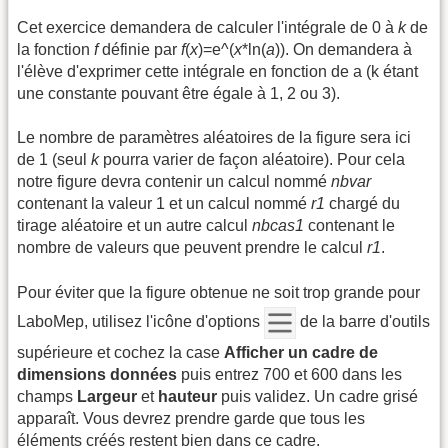
Cet exercice demandera de calculer l'intégrale de 0 à
k
de
la fonction
f
définie par
f
(
x
)=e^(
x
*ln(
a
)). On demandera à
l'élève d'exprimer cette intégrale en fonction de a (k étant
une constante pouvant être égale à 1, 2 ou 3).
Le nombre de paramètres aléatoires de la figure sera ici
de 1 (seul
k
pourra varier de façon aléatoire). Pour cela
notre figure devra contenir un calcul nommé
nbvar
contenant la valeur 1 et un calcul nommé
r1
chargé du
tirage aléatoire et un autre calcul
nbcas1
contenant le
nombre de valeurs que peuvent prendre le calcul
r1
.
Pour éviter que la figure obtenue ne soit trop grande pour
LaboMep, utilisez l'icône d'options
de la barre d'outils
supérieure et cochez la case
Afficher un cadre de
dimensions données
puis entrez 700 et 600 dans les
champs
Largeur
et
hauteur
puis validez. Un cadre grisé
apparaît. Vous devrez prendre garde que tous les
éléments créés restent bien dans ce cadre.