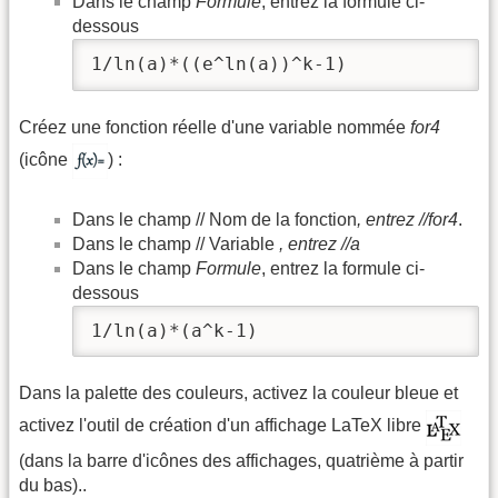
Dans le champ
Formule
, entrez la formule ci-
dessous
1/ln(a)*((e^ln(a))^k-1)
Créez une fonction réelle d'une variable nommée
for4
(icône
) :
Dans le champ // Nom de la fonction
, entrez //for4
.
Dans le champ // Variable
, entrez //a
Dans le champ
Formule
, entrez la formule ci-
dessous
1/ln(a)*(a^k-1)
Dans la palette des couleurs, activez la couleur bleue et
activez l'outil de création d'un affichage LaTeX libre
(dans la barre d'icônes des affichages, quatrième à partir
du bas)..